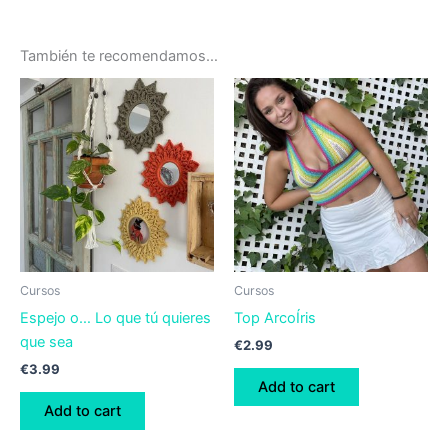
También te recomendamos…
Cursos
Cursos
Espejo o… Lo que tú quieres
Top ArcoÍris
que sea
€
2.99
€
3.99
Add to cart
Add to cart