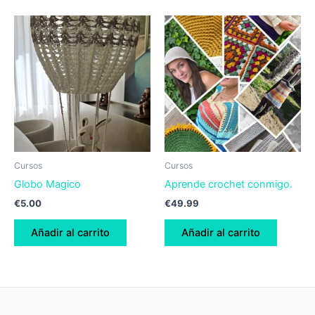
Cursos
Cursos
Globo Magico
Aprende crochet conmigo.
€
5.00
€
49.99
Añadir al carrito
Añadir al carrito