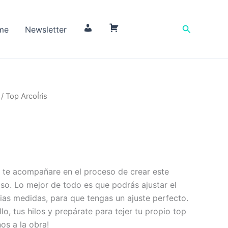
Buscar
me
Newsletter
M
C
i
a
c
r
u
r
e
i
/ Top ArcoÍris
n
t
t
o
a
a, te acompañare en el proceso de crear este
o. Lo mejor de todo es que podrás ajustar el
as medidas, para que tengas un ajuste perfecto.
lo, tus hilos y prepárate para tejer tu propio top
nos a la obra!