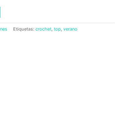
ones
Etiquetas:
crochet
,
top
,
verano