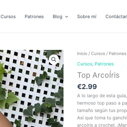
Cursos
Patrones
Blog
Sobre mí
Contácta
Top
Inicio
/
Cursos
/
Patrones
ArcoÍris
Cursos
,
Patrones
cantidad
Top ArcoÍris
€
2.99
A lo largo de esta guí
hermoso top paso a pas
tamaño según tus propi
Así que toma tu ganchil
arcoíris a crochet. ¡Ma