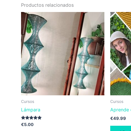
Productos relacionados
Cursos
Cursos
Lámpara
Aprende 
€
49.99
Valorado con
€
5.00
5.00