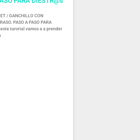
PASO PARA DIESTR@s
ET / GANCHILLO CON
 RASO. PASO A PASO PARA
ste turorial vamos a a prender
a