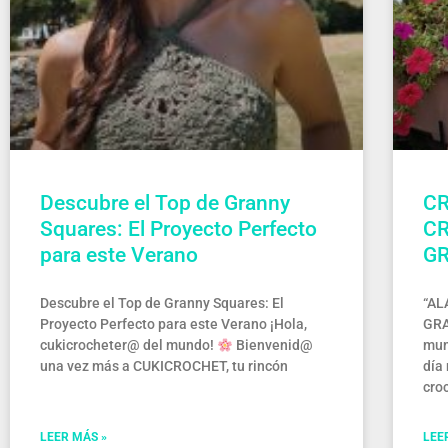
Descubre el Top de Granny
CR
Squares: El Proyecto Perfecto
CR
para este Verano
GR
Descubre el Top de Granny Squares: El
“AL
Proyecto Perfecto para este Verano ¡Hola,
GRA
cukicrocheter@ del mundo!
Bienvenid@
mun
una vez más a CUKICROCHET, tu rincón
día
cro
LEER MÁS »
LEE