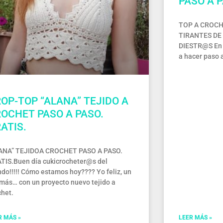
PASO A 
TOP A CROCH
TIRANTES DE
DIESTR@S En e
a hacer paso 
OP-TOP “ALANA” TEJIDO A
OCHET PASO A PASO.
ATIS.
ANA” TEJIDOA CROCHET PASO A PASO.
TIS.Buen día cukicrocheter@s del
do!!!!! Cómo estamos hoy???? Yo feliz, un
 más… con un proyecto nuevo tejido a
chet.
R MÁS »
LEER MÁS »