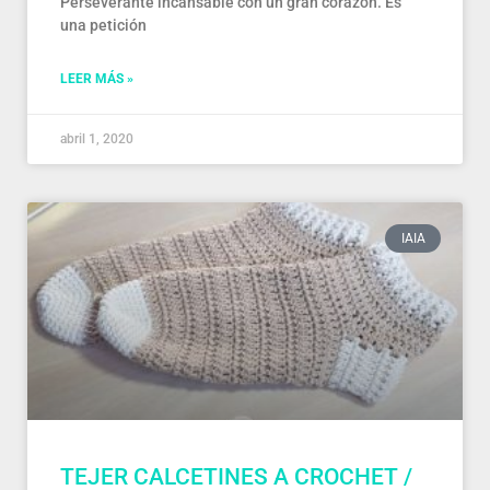
Perseverante incansable con un gran corazón. Es
una petición
LEER MÁS »
abril 1, 2020
IAIA
TEJER CALCETINES A CROCHET /