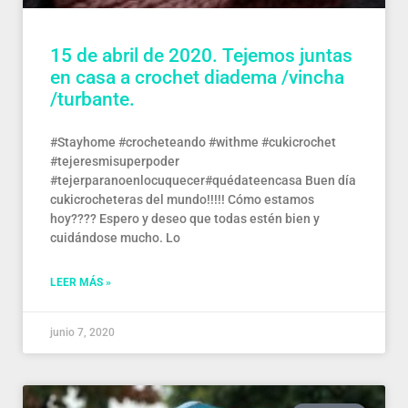
15 de abril de 2020. Tejemos juntas
en casa a crochet diadema /vincha
/turbante.
#Stayhome #crocheteando #withme #cukicrochet
#tejeresmisuperpoder
#tejerparanoenlocuquecer#quédateencasa Buen día
cukicrocheteras del mundo!!!!! Cómo estamos
hoy???? Espero y deseo que todas estén bien y
cuidándose mucho. Lo
LEER MÁS »
junio 7, 2020