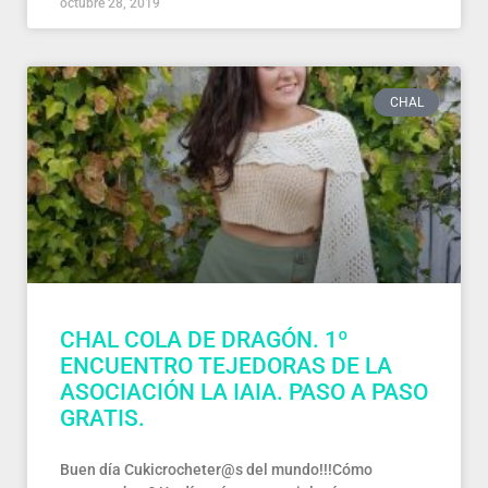
octubre 28, 2019
CHAL
CHAL COLA DE DRAGÓN. 1º
ENCUENTRO TEJEDORAS DE LA
ASOCIACIÓN LA IAIA. PASO A PASO
GRATIS.
Buen día Cukicrocheter@s del mundo!!!Cómo