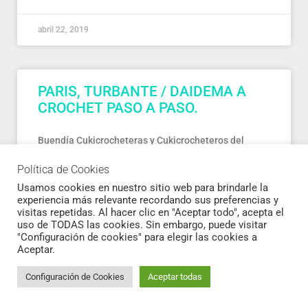
abril 22, 2019
PARIS, TURBANTE / DAIDEMA A
CROCHET PASO A PASO.
Buendía Cukicrocheteras y Cukicrocheteros del
mundo. Vamos allá con el siguiente trabajo. Se
Política de Cookies
llama Paris y es una diadema / turbante muy fácil de
hacer,
Usamos cookies en nuestro sitio web para brindarle la
experiencia más relevante recordando sus preferencias y
visitas repetidas. Al hacer clic en "Aceptar todo", acepta el
LEER MÁS »
uso de TODAS las cookies. Sin embargo, puede visitar
"Configuración de cookies" para elegir las cookies a
Aceptar.
abril 22, 2019
Configuración de Cookies
Aceptar todas