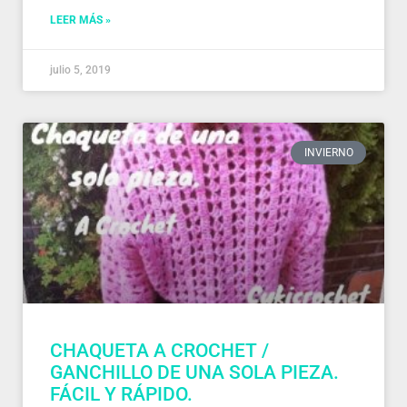
LEER MÁS »
julio 5, 2019
INVIERNO
CHAQUETA A CROCHET /
GANCHILLO DE UNA SOLA PIEZA.
FÁCIL Y RÁPIDO.