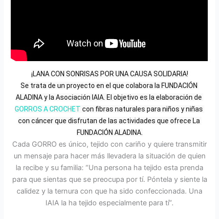
¡LANA CON SONRISAS POR UNA CAUSA SOLIDARIA!
Se trata de un proyecto en el que colabora la FUNDACIÓN 
ALADINA y la Asociación IAIA. El objetivo es la elaboración de 
GORROS A CROCHET
 con fibras naturales para niños y niñas 
con cáncer que disfrutan de las actividades que ofrece La 
FUNDACIÓN ALADINA.
Cada GORRO es único, tejido con cariño y quiere transmitir
un mensaje para hacer más llevadera la situación de quien
la recibe y su familia: “Una persona ha tejido esta prenda
para que sientas que se preocupa por tí. Póntela y siente la
calidez y la ternura con que ha sido confeccionada. Una
IAIA la ha tejido especialmente para tí”.