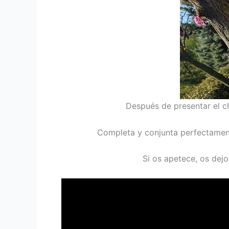
Después de presentar el c
Completa y conjunta perfectamente
Si os apetece, os dejo