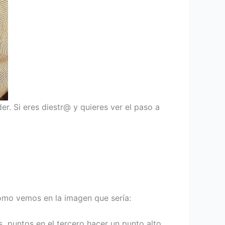
er. Si eres diestr@ y quieres ver el paso a
 como vemos en la imagen que sería:
s puntos en el tercero hacer un punto alto.