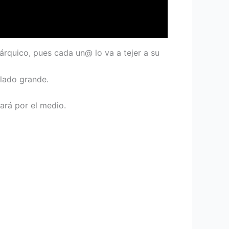
rquico, pues cada un@ lo va a tejer a su
 lado grande.
ará por el medio.