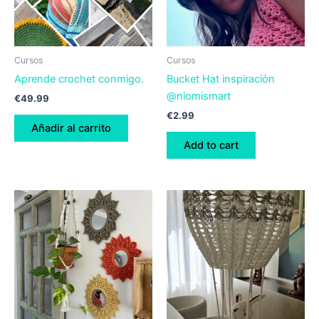
Cursos
Cursos
Aprende crochet conmigo.
Bucket Hat inspiración
@niomismart
€
49.99
€
2.99
Añadir al carrito
Add to cart