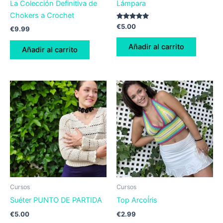
La Colección Definitiva de
Lámpara
Chokers a Crochet
Valorado
€
5.00
€
9.99
con
5.00
de 5
Añadir al carrito
Añadir al carrito
Cursos
Cursos
Suéter PUNTO DE PARTIDA
Top ArcoÍris
€
5.00
€
2.99