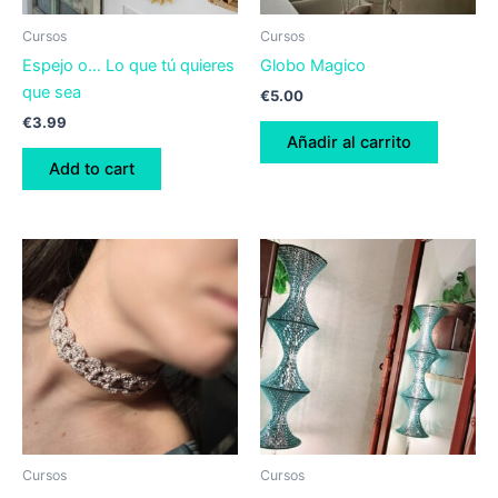
Cursos
Cursos
Espejo o… Lo que tú quieres
Globo Magico
que sea
€
5.00
€
3.99
Añadir al carrito
Add to cart
Cursos
Cursos