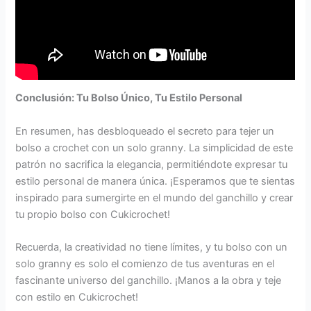
Conclusión: Tu Bolso Único, Tu Estilo Personal
En resumen, has desbloqueado el secreto para tejer un
bolso a crochet con un solo granny. La simplicidad de este
patrón no sacrifica la elegancia, permitiéndote expresar tu
estilo personal de manera única. ¡Esperamos que te sientas
inspirado para sumergirte en el mundo del ganchillo y crear
tu propio bolso con Cukicrochet!
Recuerda, la creatividad no tiene límites, y tu bolso con un
solo granny es solo el comienzo de tus aventuras en el
fascinante universo del ganchillo. ¡Manos a la obra y teje
con estilo en Cukicrochet!