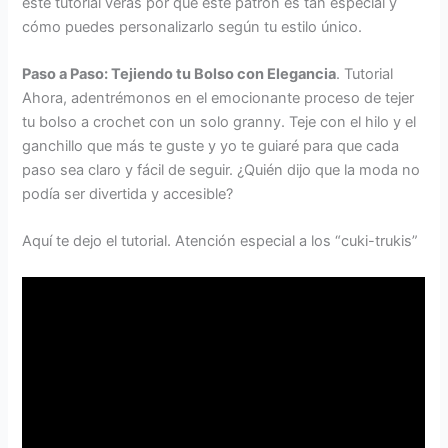
este tutorial verás por qué este patrón es tan especial y
cómo puedes personalizarlo según tu estilo único.
Paso a Paso: Tejiendo tu Bolso con Elegancia
. Tutorial
Ahora, adentrémonos en el emocionante proceso de tejer
tu bolso a crochet con un solo granny. Teje con el hilo y el
ganchillo que más te guste y yo te guiaré para que cada
paso sea claro y fácil de seguir. ¿Quién dijo que la moda no
podía ser divertida y accesible?
Aquí te dejo el tutorial. Atención especial a los “cuki-trukis”