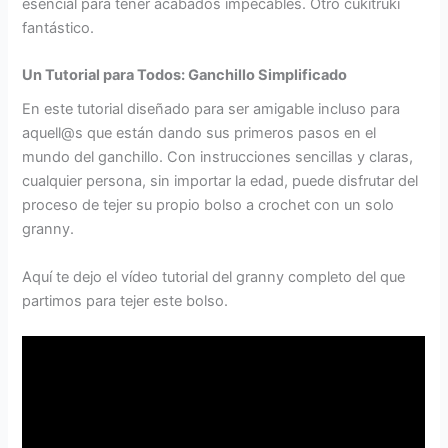
esencial para tener acabados impecables. Otro cukitruki
fantástico.
Un Tutorial para Todos: Ganchillo Simplificado
En este tutorial diseñado para ser amigable incluso para
aquell@s que están dando sus primeros pasos en el
mundo del ganchillo. Con instrucciones sencillas y claras,
cualquier persona, sin importar la edad, puede disfrutar del
proceso de tejer su propio bolso a crochet con un solo
granny.
Aquí te dejo el vídeo tutorial del granny completo del que
partimos para tejer este bolso.