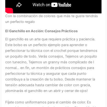
Con la combinación de colores que más te guste tendrás
un perfecto regalo
El Ganchillo en Acción: Consejos Prácticos
El ganchillo es un arte que requiere práctica y paciencia.
Este bolso es un perfecto ejemplo para aprender o
perfeccionar tu técnica con el crochet porque tendremos
un poquito de todo. Verás consejos, Tejemos un poquito
con tunecino, Tejemos un granny más complicado de l
normal… en fin, un montón de prácticos consejos para
perfeccionar tu técnica y asegurar que cada punto
contribuya a la creación de tu bolso. Desde mantener la
tensión adecuada hasta cambiar de color con gracia,
¡dominarás el ganchillo en un abrir y cerrar de ojos!
Fíjate como uniformamos para el cambio de color. Es