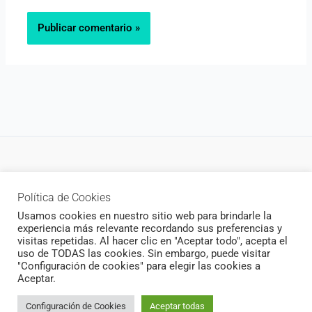
Política de privacidad
Política de Cookies
Newsletter
Usamos cookies en nuestro sitio web para brindarle la
experiencia más relevante recordando sus preferencias y
visitas repetidas. Al hacer clic en "Aceptar todo", acepta el
uso de TODAS las cookies. Sin embargo, puede visitar
"Configuración de cookies" para elegir las cookies a
Todos los derechos © 2026 CukiCrochet | Funciona gracias a
Aceptar.
Tema Astra para WordPress
Configuración de Cookies
Aceptar todas