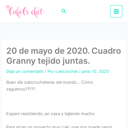
Ir
al
Buscar
contenido
20 de mayo de 2020. Cuadro
Granny tejido juntas.
Deja un comentario
/ Por
cukicrochet
/
junio 10, 2020
Buen día cukicrocheteras del mundo… Cómo
seguimos?????
Espero resistiendo, en casa y tejiendo mucho.
Para mí es un proyecto muy cuki, que nos puede servir