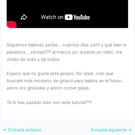
Seguimos tejiendo juntas… cuántos días ya!!!! y qué bien lo
pasamos… verdad??? al menos yo, durante un ratito, me
olvido de todo y de todos.
Espero que os guste este girasol, flor ideal. creo que
buscaré más modelos de girasol para tejelos en el futuro…
adoro los girasoles y adoro comer pipas.
Te lo has pasado bien con este tutorial???
←
Entrada anterior
Entrada siguiente
→