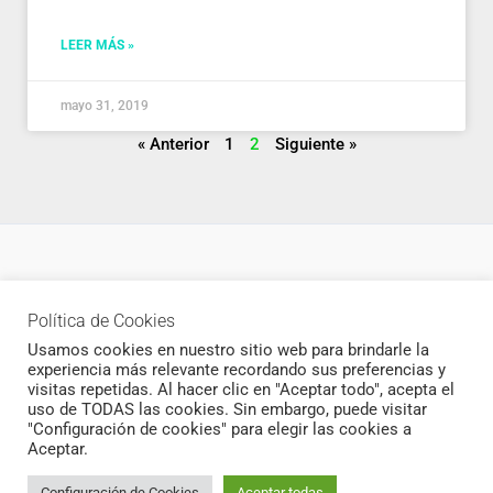
LEER MÁS »
mayo 31, 2019
« Anterior
1
2
Siguiente »
Política de privacidad
Política de Cookies
Newsletter
Usamos cookies en nuestro sitio web para brindarle la
experiencia más relevante recordando sus preferencias y
visitas repetidas. Al hacer clic en "Aceptar todo", acepta el
uso de TODAS las cookies. Sin embargo, puede visitar
"Configuración de cookies" para elegir las cookies a
Todos los derechos © 2026 CukiCrochet | Funciona gracias a
Aceptar.
Tema Astra para WordPress
Configuración de Cookies
Aceptar todas