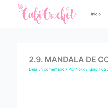
Ir
al
Inicio
contenido
2.9. MANDALA DE C
Deja un comentario
/ Por
Yolix
/
junio 17, 2