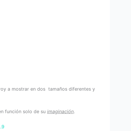
 voy a mostrar en dos tamaños diferentes y
en función solo de su
imaginación
.
.9