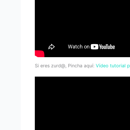
Si eres zurd@, Pincha aquí:
Vídeo tutorial 