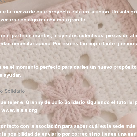
ys?
la fuerza de este proyecto está en la unión. Un solo g
vertirse en algo mucho más grande.
mar parte de mantas, proyectos colectivos, piezas de abri
dan necesitar apoyo. Por eso es tan importante que much
ste es el momento perfecto para darles un nuevo propósito.
de ayudar.
o Solidario
que tejer el Granny de Julio Solidario siguiendo el tutorial
A www.laiaia.org
contacto con la asociación para saber cuál es la sede má
la posibilidad de enviarlo por correo si no tienes una se