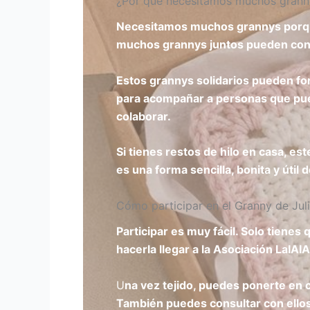
¿Por qué necesitamos muchos grann
Necesitamos muchos grannys porque 
muchos grannys juntos pueden con
Estos grannys solidarios pueden for
para acompañar a personas que pue
colaborar.
Si tienes restos de hilo en casa, e
es una forma sencilla, bonita y útil 
Cómo participar en el Granny de Juli
Participar es muy fácil. Solo tienes 
hacerla llegar a la Asociación LaIAI
U
na vez tejido, puedes ponerte en 
También puedes consultar con ellos 