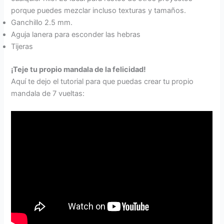
porque puedes mezclar incluso texturas y tamaños.
Ganchillo 2.5 mm.
Aguja lanera para esconder las hebras
Tijeras
¡Teje tu propio mandala de la felicidad!
Aquí te dejo el tutorial para que puedas crear tu propio
mandala de 7 vueltas: