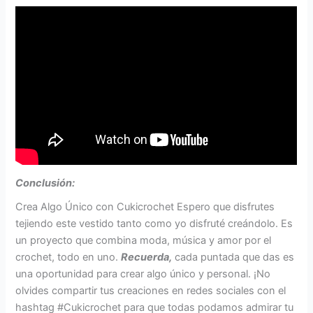
Conclusión:
Crea Algo Único con Cukicrochet Espero que disfrutes
tejiendo este vestido tanto como yo disfruté creándolo. Es
un proyecto que combina moda, música y amor por el
crochet, todo en uno.
Recuerda,
cada puntada que das es
una oportunidad para crear algo único y personal. ¡No
olvides compartir tus creaciones en redes sociales con el
hashtag #Cukicrochet para que todas podamos admirar tu