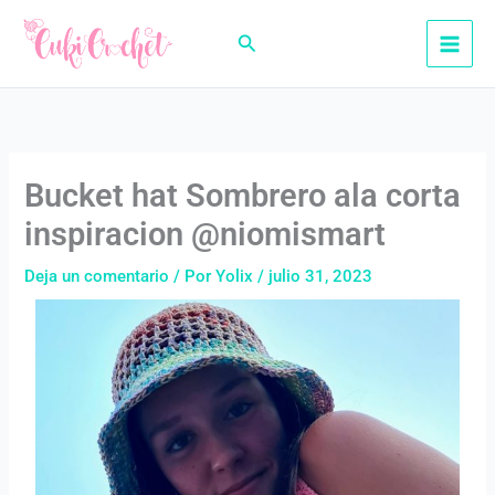
Ir
al
Buscar
contenido
Bucket hat Sombrero ala corta
inspiracion @niomismart
Deja un comentario
/ Por
Yolix
/
julio 31, 2023