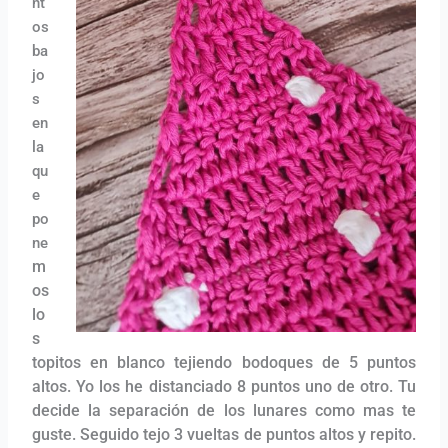
nt
os
ba
jo
s
en
la
qu
e
po
ne
m
os
l
o
s
topitos en blanco tejiendo bodoques de 5 puntos
altos. Yo lo
s he distanciado 8 puntos uno de otro. Tu
decide la separación de los lunares como mas te
guste. Seguido tejo 3 vueltas de puntos altos y repito.