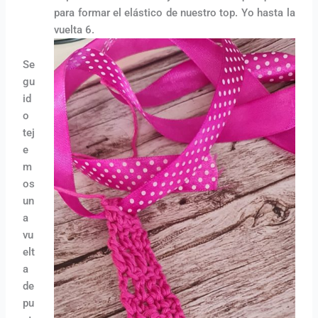
para formar el elástico de nuestro top. Yo hasta la
vuelta 6.
Se
gu
id
o
tej
e
m
os
un
a
vu
elt
a
de
pu