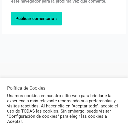
este navegador para la próxima vez que comente.
Política de privacidad
Política de Cookies
Newsletter
Usamos cookies en nuestro sitio web para brindarle la
experiencia más relevante recordando sus preferencias y
visitas repetidas. Al hacer clic en "Aceptar todo", acepta el
uso de TODAS las cookies. Sin embargo, puede visitar
"Configuración de cookies" para elegir las cookies a
Todos los derechos © 2026 CukiCrochet | Funciona gracias a
Aceptar.
Tema Astra para WordPress