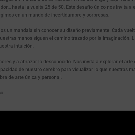
or… hasta la vuelta 25 de 50. Este desafío único nos invita a e
rgimos en un mundo de incertidumbre y sorpresas.
mos un mandala sin conocer su diseño previamente. Cada vuel
uestras manos siguen el camino trazado por la imaginación. La
uestra intuición.
ores y a abrazar lo desconocido. Nos invita a explorar el arte 
capacidad de nuestro cerebro para visualizar lo que nuestras 
obra de arte única y personal.
co.