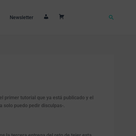
Buscar
Newsletter
M
C
i
a
c
r
u
r
e
i
n
t
t
o
a
 primer tutorial que ya está publicado y el
 solo puedo pedir disculpas-.
 la tercera entrega del reto de tejer esta