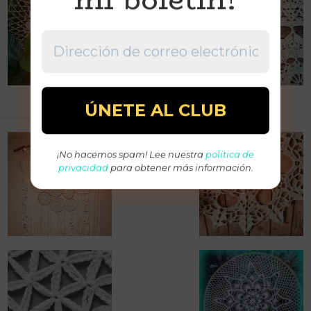
Nelida
¡No hacemos spam! Lee nuestra
política de
privacidad
para obtener más información.