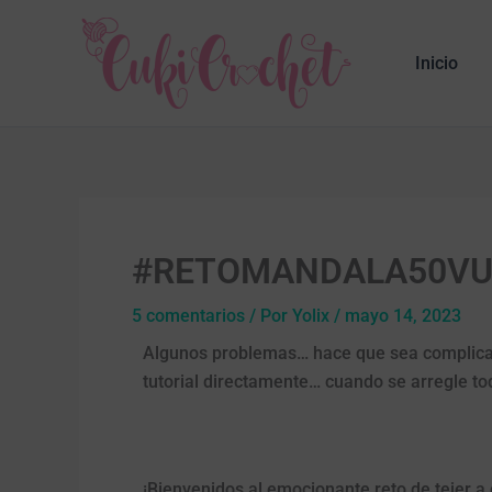
Ir
al
Inicio
contenido
#RETOMANDALA50VU
5 comentarios
/ Por
Yolix
/
mayo 14, 2023
Algunos problemas… hace que sea complicado 
tutorial directamente… cuando se arregle to
¡Bienvenidos al emocionante reto de tejer a