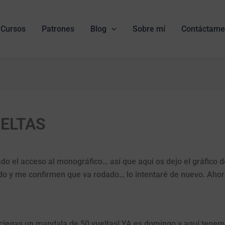
Cursos
Patrones
Blog
Sobre mí
Contáctame
ELTAS
el acceso al monográfico… así que aquí os dejo el gráfico del
do y me confirmen que va rodado… lo intentaré de nuevo. Ahora
 ciegas un mandala de 50 vueltas! YA es domingo y aquí tenemos