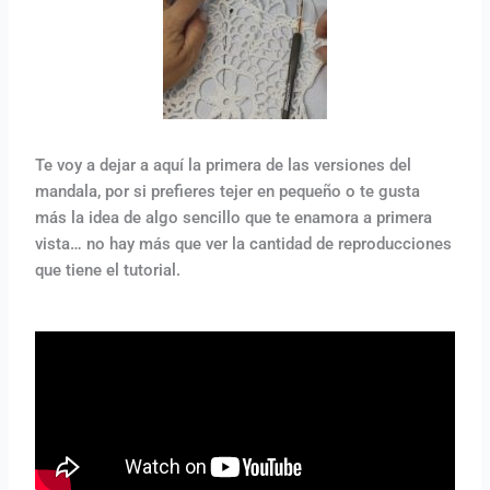
Te voy a dejar a aquí la primera de las versiones del
mandala, por si prefieres tejer en pequeño o te gusta
más la idea de algo sencillo que te enamora a primera
vista… no hay más que ver la cantidad de reproducciones
que tiene el tutorial.