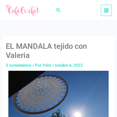
Ir
al
Buscar
contenido
EL MANDALA tejido con
Valeria
2 comentarios
/ Por
Yolix
/
octubre 6, 2022