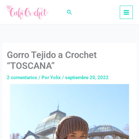
Ir
al
Buscar
contenido
Gorro Tejido a Crochet
“TOSCANA”
2 comentarios
/ Por
Yolix
/
septiembre 20, 2022