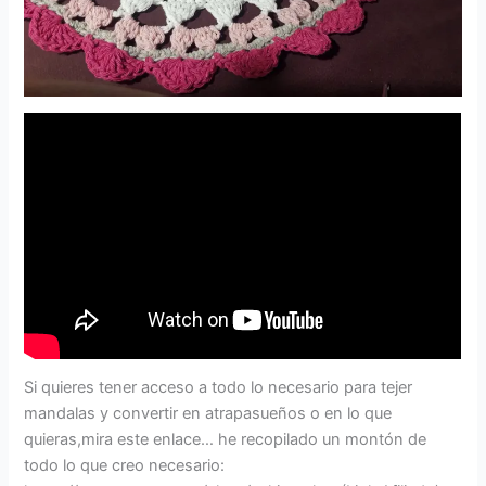
Si quieres tener acceso a todo lo necesario para tejer
mandalas y convertir en atrapasueños o en lo que
quieras,mira este enlace… he recopilado un montón de
todo lo que creo necesario: