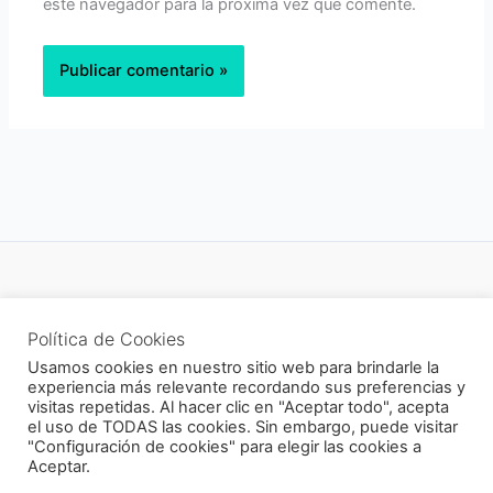
este navegador para la próxima vez que comente.
Política de privacidad
Política de Cookies
Newsletter
Usamos cookies en nuestro sitio web para brindarle la
experiencia más relevante recordando sus preferencias y
visitas repetidas. Al hacer clic en "Aceptar todo", acepta
el uso de TODAS las cookies. Sin embargo, puede visitar
"Configuración de cookies" para elegir las cookies a
Todos los derechos © 2026 CukiCrochet | Funciona gracias a
Aceptar.
Tema Astra para WordPress