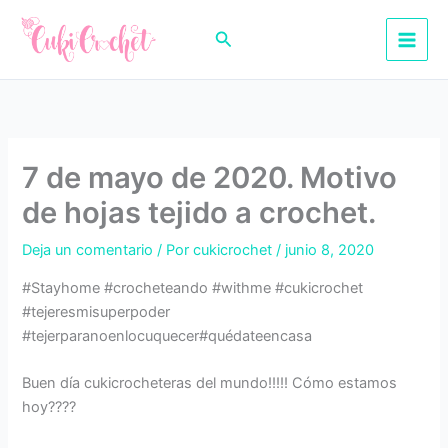
Ir
al
Buscar
contenido
7 de mayo de 2020. Motivo
de hojas tejido a crochet.
Deja un comentario
/ Por
cukicrochet
/
junio 8, 2020
#Stayhome #crocheteando #withme #cukicrochet
#tejeresmisuperpoder
#tejerparanoenlocuquecer#quédateencasa
Buen día cukicrocheteras del mundo!!!!! Cómo estamos
hoy????