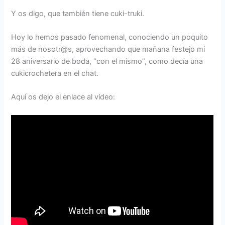
Y os digo, que también tiene cuki-truki.
Hoy lo hemos pasado fenomenal, conociendo un poquito
más de nosotr@s, aprovechando que mañana festejo mi
28 aniversario de boda, “con el mismo”, como decía una
cukicrochetera en el chat.
Aquí os dejo el enlace al vídeo: