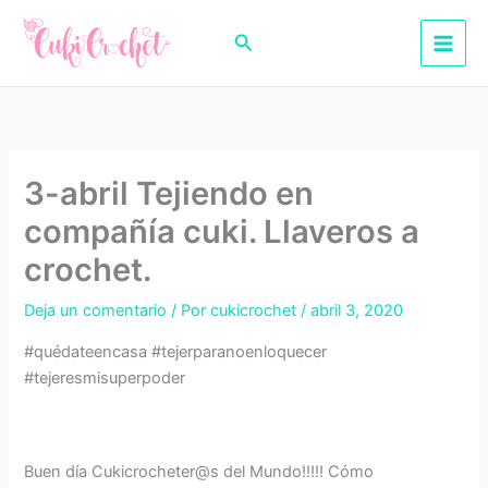
Ir
al
Buscar
contenido
3-abril Tejiendo en
compañía cuki. Llaveros a
crochet.
Deja un comentario
/ Por
cukicrochet
/
abril 3, 2020
#quédateencasa #tejerparanoenloquecer
#tejeresmisuperpoder
Buen día Cukicrocheter@s del Mundo!!!!! Cómo