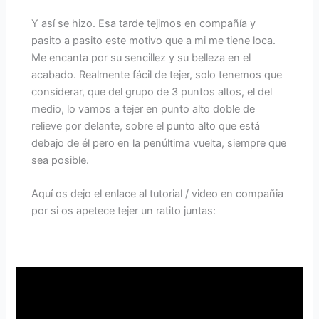
Y así se hizo. Esa tarde tejimos en compañía y
pasito a pasito este motivo que a mi me tiene loca.
Me encanta por su sencillez y su belleza en el
acabado. Realmente fácil de tejer, solo tenemos que
considerar, que del grupo de 3 puntos altos, el del
medio, lo vamos a tejer en punto alto doble de
relieve por delante, sobre el punto alto que está
debajo de él pero en la penúltima vuelta, siempre que
sea posible.
Aquí os dejo el enlace al tutorial / video en compañia
por si os apetece tejer un ratito juntas: