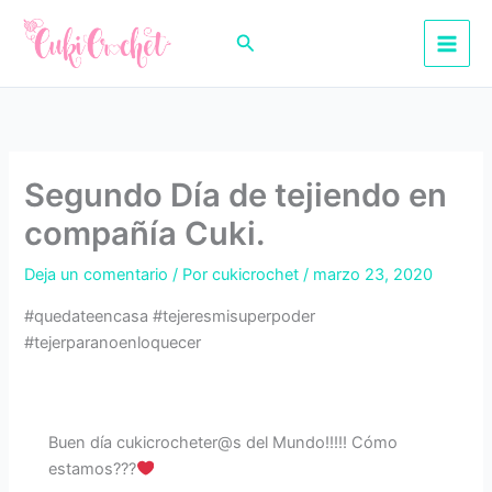
Ir
al
Buscar
contenido
Segundo Día de tejiendo en
compañía Cuki.
Deja un comentario
/ Por
cukicrochet
/
marzo 23, 2020
#quedateencasa #tejeresmisuperpoder
#tejerparanoenloquecer
Buen día cukicrocheter@s del Mundo!!!!! Cómo
estamos???