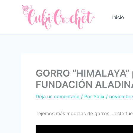
Ir
al
Inicio
contenido
GORRO “HIMALAYA” p
FUNDACIÓN ALADIN
Deja un comentario
/ Por
Yolix
/
noviembre
Tejemos más modelos de gorros… este fue 