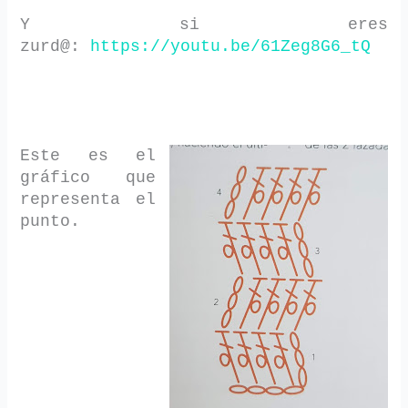
Y si eres
zurd@:
https://youtu.be/61Zeg8G6_tQ
Este es el
gráfico que
representa el
punto.