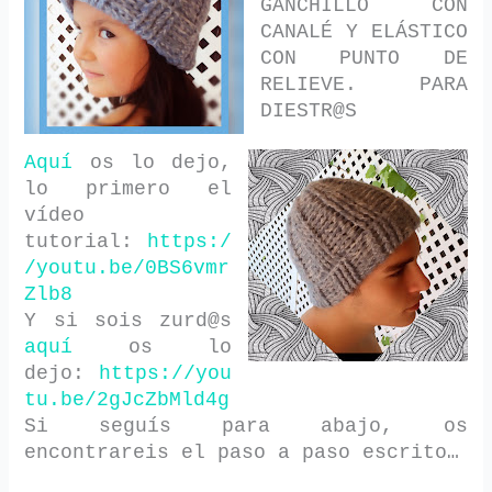
GANCHILLO CON
CANALÉ Y ELÁSTICO
CON PUNTO DE
RELIEVE. PARA
DIESTR@S
Aquí
os lo dejo,
lo primero el
vídeo
tutorial:
https:/
/youtu.be/0BS6vmr
Zlb8
Y si sois zurd@s
aquí
os lo
dejo:
https://you
tu.be/2gJcZbMld4g
Si seguís para abajo, os
encontrareis el paso a paso escrito…