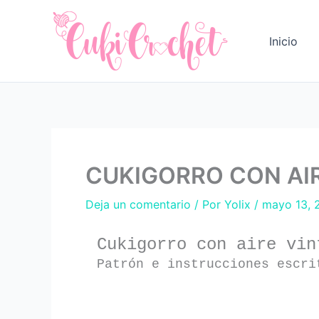
Ir
al
Inicio
contenido
CUKIGORRO CON AIR
Deja un comentario
/ Por
Yolix
/
mayo 13, 
Cukigorro con aire vin
Patrón e instrucciones escri