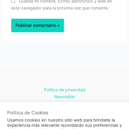
Guarda mi nombre, correo electrónico y web en
este navegador para la próxima vez que comente.
Política de privacidad
Newsletter
Política de Cookies
Usamos cookies en nuestro sitio web para brindarle la
experiencia más relevante recordando sus preferencias y
Todos los derechos © 2026 CukiCrochet | Funciona gracias a