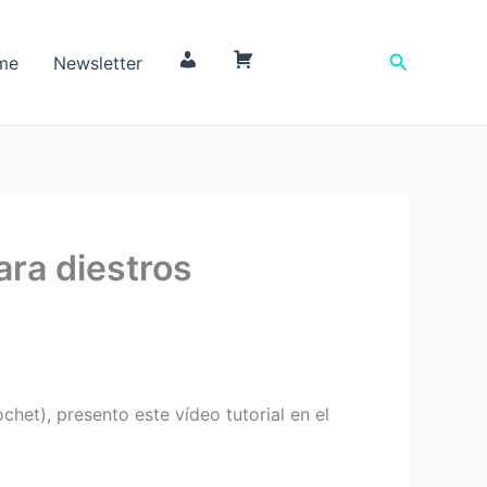
Buscar
me
Newsletter
M
C
i
a
c
r
u
r
e
i
n
t
t
o
ara diestros
a
het), presento este vídeo tutorial en el