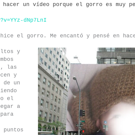
o hacer un vídeo porque el gorro es muy p
h?v=YYz-dNp7LnI
 hice el gorro. Me encantó y pensé en hac
altos y
ambos
s, las
ecen y
o de un
jiendo
do el
legar a
 para
s puntos