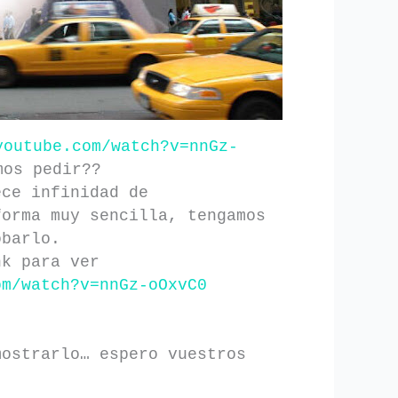
youtube.com/watch?v=nnGz-
mos pedir??
ece infinidad de
forma muy sencilla, tengamos
obarlo.
nk para ver
om/watch?v=nnGz-oOxvC0
mostrarlo… espero vuestros