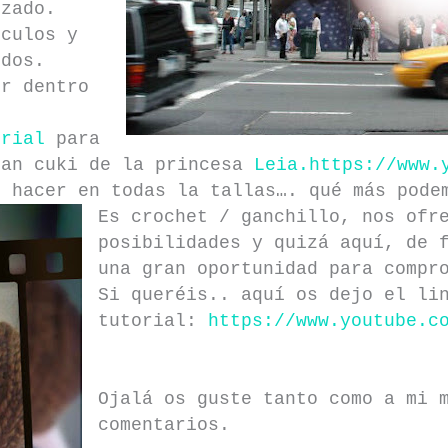
izado.
rculos y
 dos.
or dentro
orial
para
tan cuki de la princesa
Leia.
https://www.
 hacer en todas la tallas…. qué más pode
Es crochet / ganchillo, nos ofr
posibilidades y quizá aquí, de 
una gran oportunidad para compr
Si queréis.. aquí os dejo el li
tutorial:
https://www.youtube.c
Ojalá os guste tanto como a mi 
comentarios.