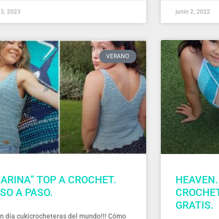
o 3, 2023
junio 2, 2022
VERANO
ARINA” TOP A CROCHET.
HEAVEN.
SO A PASO.
CROCHET
GRATIS.
n día cukicrocheteras del mundo!!! Cómo