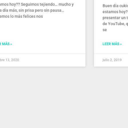
amos hoy?? Seguimos tejiendo… mucho y
Buen día cuki
a día más, sin prisa pero sin pausa…
estamos hoy? 
emos lo más felices nos
presentar un 
de YouTube, 
se
R MÁS »
LEER MÁS »
bre 13, 2020
julio 2, 2019