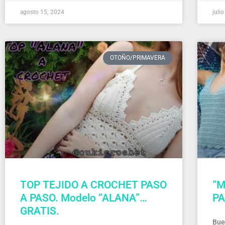
agosto 15, 2024
juli
OTOÑO/PRIMAVERA
TOP TEJIDO A CROCHET PASO
“M
A PASO. Modelo “ALANA”…
PA
GRATIS.
Bue