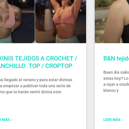
KINIS TEJIDOS A CROCHET /
B&N tejid
NCHILLO .TOP / CROPTOP
Buen día cuki
estas hoy? Lo
ha llegado el verano y para estar divinas
a tejer a croc
 a empezar a publicar toda una serie de
blanco y
nis que te harán sentir divina este
R MÁS »
LEER MÁS »