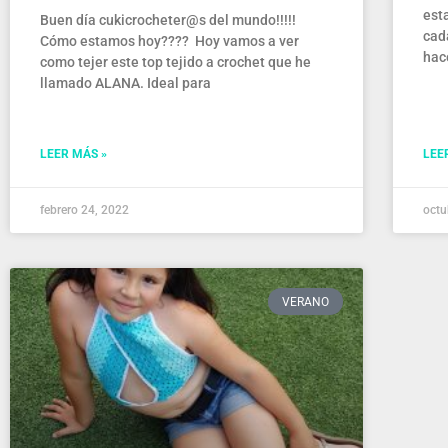
est
Buen día cukicrocheter@s del mundo!!!!!
cad
Cómo estamos hoy???? Hoy vamos a ver
hac
como tejer este top tejido a crochet que he
llamado ALANA. Ideal para
LEER MÁS »
LEE
febrero 24, 2022
octu
VERANO