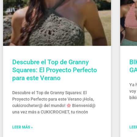
Descubre el Top de Granny
BI
Squares: El Proyecto Perfecto
GA
para este Verano
Ya 
voy
Descubre el Top de Granny Squares: El
biki
Proyecto Perfecto para este Verano ¡Hola,
cukicrocheter@ del mundo!
Bienvenid@
una vez más a CUKICROCHET, tu rincón
LEER MÁS »
LEE