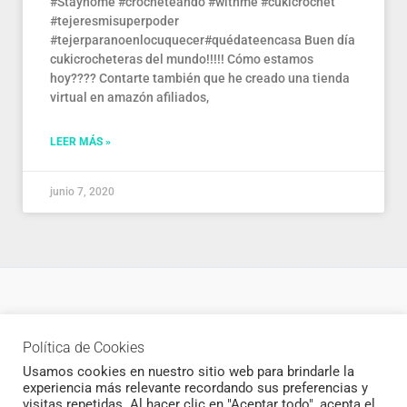
#Stayhome #crocheteando #withme #cukicrochet
#tejeresmisuperpoder
#tejerparanoenlocuquecer#quédateencasa Buen día
cukicrocheteras del mundo!!!!! Cómo estamos
hoy???? Contarte también que he creado una tienda
virtual en amazón afiliados,
LEER MÁS »
junio 7, 2020
Política de privacidad
Política de Cookies
Newsletter
Usamos cookies en nuestro sitio web para brindarle la
experiencia más relevante recordando sus preferencias y
visitas repetidas. Al hacer clic en "Aceptar todo", acepta el