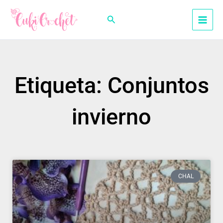
Ir
al
Buscar
contenido
Etiqueta: Conjuntos
invierno
CHAL