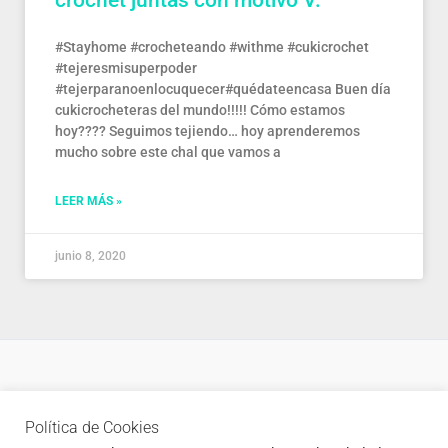
crochet juntas con motivo V.
#Stayhome #crocheteando #withme #cukicrochet
#tejeresmisuperpoder
#tejerparanoenlocuquecer#quédateencasa Buen día
cukicrocheteras del mundo!!!!! Cómo estamos
hoy???? Seguimos tejiendo… hoy aprenderemos
mucho sobre este chal que vamos a
LEER MÁS »
junio 8, 2020
Política de privacidad
Política de Cookies
Newsletter