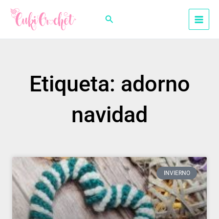
Ir
al
Buscar
contenido
Etiqueta: adorno
navidad
INVIERNO