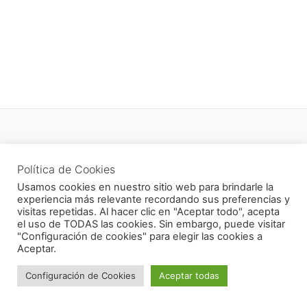
Política de privacidad
Política de Cookies
Newsletter
Usamos cookies en nuestro sitio web para brindarle la
experiencia más relevante recordando sus preferencias y
visitas repetidas. Al hacer clic en "Aceptar todo", acepta
el uso de TODAS las cookies. Sin embargo, puede visitar
"Configuración de cookies" para elegir las cookies a
Todos los derechos © 2026 CukiCrochet | Funciona gracias a
Aceptar.
Tema Astra para WordPress
Configuración de Cookies
Aceptar todas