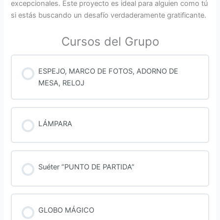
excepcionales. Este proyecto es ideal para alguien como tú
si estás buscando un desafío verdaderamente gratificante.
Cursos del Grupo
ESPEJO, MARCO DE FOTOS, ADORNO DE
MESA, RELOJ
PROGRESO DEL CURSO
0% COMPLETADO
0/0 pasos
LÁMPARA
PROGRESO DEL CURSO
0% COMPLETADO
0/0 pasos
Suéter “PUNTO DE PARTIDA”
PROGRESO DEL CURSO
0% COMPLETADO
0/0 pasos
GLOBO MÁGICO