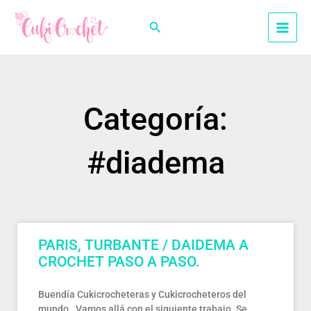
Ir
al
Buscar
contenido
Categoría:
#diadema
PARIS, TURBANTE / DAIDEMA A
CROCHET PASO A PASO.
Buendía Cukicrocheteras y Cukicrocheteros del
mundo. Vamos allá con el siguiente trabajo. Se