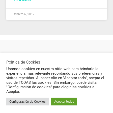
LEER MÁS »
febrero 6, 2017
Política de privacidad
Política de Cookies
Newsletter
Usamos cookies en nuestro sitio web para brindarle la
experiencia más relevante recordando sus preferencias y
visitas repetidas. Al hacer clic en "Aceptar todo", acepta el
uso de TODAS las cookies. Sin embargo, puede visitar
"Configuración de cookies" para elegir las cookies a
Todos los derechos © 2026 CukiCrochet | Funciona gracias a
Aceptar.
Tema Astra para WordPress
Configuración de Cookies
Aceptar todas